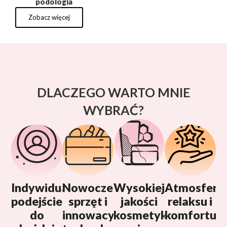
podologia
Zobacz więcej
DLACZEGO WARTO MNIE
WYBRAĆ?
Indywidualne
Nowoczesny
Wysokiej
Atmosfera
podejście
sprzęt i
jakości
relaksu i
do
innowacyjne
kosmetyki
komfortu