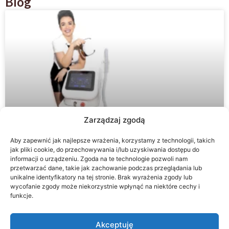
Blog
Zarządzaj zgodą
Aby zapewnić jak najlepsze wrażenia, korzystamy z technologii, takich
Laserowe usuwanie tatuaży i peeling
jak pliki cookie, do przechowywania i/lub uzyskiwania dostępu do
węglowy – Laser Nd:YAG Q-Switch PRO
informacji o urządzeniu. Zgoda na te technologie pozwoli nam
przetwarzać dane, takie jak zachowanie podczas przeglądania lub
SKIN
unikalne identyfikatory na tej stronie. Brak wyrażenia zgody lub
wycofanie zgody może niekorzystnie wpłynąć na niektóre cechy i
Nowoczesna medycyna estetyczna oferuje coraz
funkcje.
skuteczniejsze rozwiązania dla osób pragnących usunąć
niechciany tatuaż, poprawić kondycję skóry czy skorygować
Akceptuję
nieudany makijaż permanentny. Jedną z najbardziej