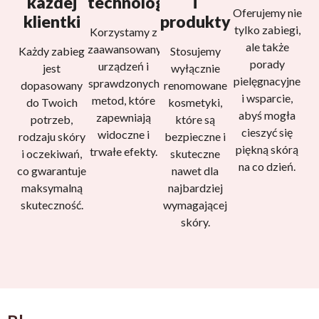
każdej
technologie
i
Oferujemy nie
klientki
produkty
tylko zabiegi,
Korzystamy z
ale także
zaawansowanych
Każdy zabieg
Stosujemy
porady
urządzeń i
jest
wyłącznie
pielęgnacyjne
sprawdzonych
dopasowany
renomowane
i wsparcie,
metod, które
do Twoich
kosmetyki,
abyś mogła
zapewniają
potrzeb,
które są
cieszyć się
widoczne i
rodzaju skóry
bezpieczne i
piękną skórą
trwałe efekty.
i oczekiwań,
skuteczne
na co dzień.
co gwarantuje
nawet dla
maksymalną
najbardziej
skuteczność.
wymagającej
skóry.