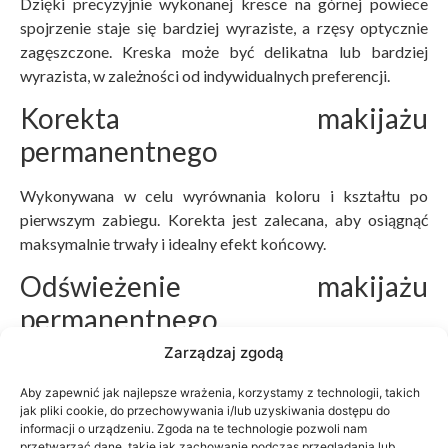
Dzięki precyzyjnie wykonanej kresce na górnej powiece
spojrzenie staje się bardziej wyraziste, a rzęsy optycznie
zagęszczone. Kreska może być delikatna lub bardziej
wyrazista, w zależności od indywidualnych preferencji.
Korekta makijażu
permanentnego
Wykonywana w celu wyrównania koloru i kształtu po
pierwszym zabiegu. Korekta jest zalecana, aby osiągnąć
maksymalnie trwały i idealny efekt końcowy.
Odświeżenie makijażu
permanentnego
Zarządzaj zgodą
Po upływie około 16 miesięcy zaleca się odświeżenie
koloru, aby utrzymać intensywność i estetyczny wygląd
Aby zapewnić jak najlepsze wrażenia, korzystamy z technologii, takich
makijażu.
jak pliki cookie, do przechowywania i/lub uzyskiwania dostępu do
informacji o urządzeniu. Zgoda na te technologie pozwoli nam
przetwarzać dane, takie jak zachowanie podczas przeglądania lub