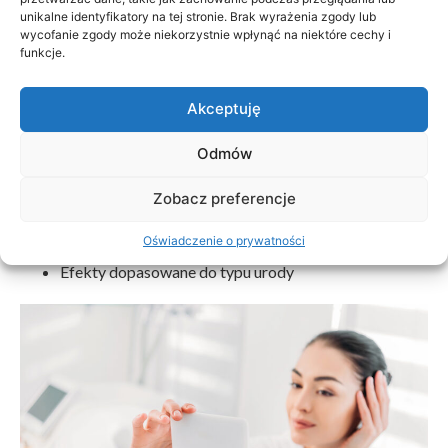
Zobacz cennik usług
unikalne identyfikatory na tej stronie. Brak wyrażenia zgody lub
wycofanie zgody może niekorzystnie wpłynąć na niektóre cechy i
funkcje.
Dlaczego warto wybrać Patrycja
Beauty?
Akceptuję
Doświadczenie w wykonywaniu makijażu
Odmów
permanentnego
Zobacz preferencje
Indywidualne podejście do klientki
Najwyższej jakości pigmenty i sprzęt
Oświadczenie o prywatności
Sterylne warunki pracy
Efekty dopasowane do typu urody