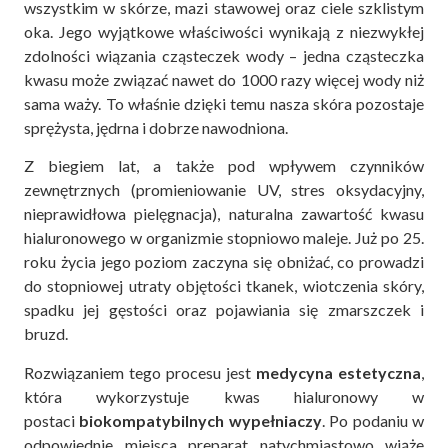
wszystkim w skórze, mazi stawowej oraz ciele szklistym
oka. Jego wyjątkowe właściwości wynikają z niezwykłej
zdolności wiązania cząsteczek wody – jedna cząsteczka
kwasu może związać nawet do 1000 razy więcej wody niż
sama waży. To właśnie dzięki temu nasza skóra pozostaje
sprężysta, jędrna i dobrze nawodniona.
Z biegiem lat, a także pod wpływem czynników
zewnętrznych (promieniowanie UV, stres oksydacyjny,
nieprawidłowa pielęgnacja), naturalna zawartość kwasu
hialuronowego w organizmie stopniowo maleje. Już po 25.
roku życia jego poziom zaczyna się obniżać, co prowadzi
do stopniowej utraty objętości tkanek, wiotczenia skóry,
spadku jej gęstości oraz pojawiania się zmarszczek i
bruzd.
Rozwiązaniem tego procesu jest
medycyna estetyczna
,
która wykorzystuje kwas hialuronowy w
postaci
biokompatybilnych wypełniaczy
. Po podaniu w
odpowiednie miejsca preparat natychmiastowo wiąże