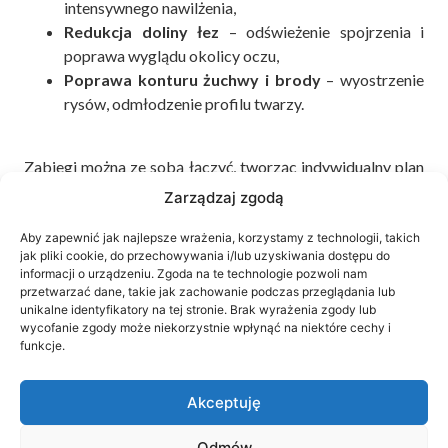
intensywnego nawilżenia,
Redukcja doliny łez
– odświeżenie spojrzenia i
poprawa wyglądu okolicy oczu,
Poprawa konturu żuchwy i brody
– wyostrzenie
rysów, odmłodzenie profilu twarzy.
Zabiegi można ze sobą łączyć, tworząc indywidualny plan
terapeutyczny dostosowany do Twoich potrzeb.
Zarządzaj zgodą
Aby zapewnić jak najlepsze wrażenia, korzystamy z technologii, takich
Jak przebiega zabieg? Czy trzeba
jak pliki cookie, do przechowywania i/lub uzyskiwania dostępu do
informacji o urządzeniu. Zgoda na te technologie pozwoli nam
się go obawiać?
przetwarzać dane, takie jak zachowanie podczas przeglądania lub
unikalne identyfikatory na tej stronie. Brak wyrażenia zgody lub
wycofanie zgody może niekorzystnie wpłynąć na niektóre cechy i
Zabieg z wykorzystaniem wypełniaczy trwa od 20
funkcje.
do 40 minut. Poprzedza go szczegółowa
konsultacja, podczas której specjalista:
Akceptuję
omawia potrzeby i oczekiwania klientki,
Odmów