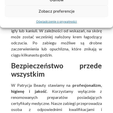
analizuje proporcje twarzy,
dobiera odpowiedni preparat oraz technikę
Zobacz preferencje
podania.
Oświadczenie o prywatności
Podanie preparatu odbywa się za pomocą cienkiej
igły lub kaniuli. W zależności od wskazań, na skórę
może zostać wcześniej nałożony krem łagodzący
odczucia. Po zabiegu możliwe są drobne
zaczerwienienia lub opuchlizna, które znikają w
ciągu kilkunastu godzin.
Bezpieczeństwo przede
wszystkim
W Patrycja Beauty stawiamy na
profesjonalizm,
higienę i jakość
. Korzystamy wyłącznie z
renomowanych preparatów posiadających
certyfikaty medyczne. Nasze zabiegi przeprowadza
osoba z odpowiednimi kwalifikacjami i